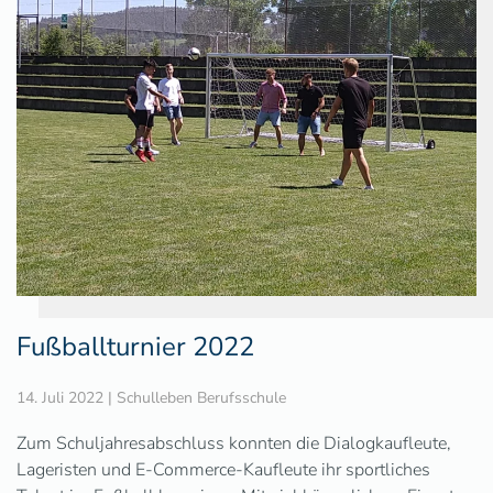
Fußballturnier 2022
14. Juli 2022
|
Schulleben Berufsschule
Zum Schuljahresabschluss konnten die Dialogkaufleute,
Lageristen und E-Commerce-Kaufleute ihr sportliches