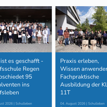
Praxis erleben,
 ist es geschafft -
Wissen anwenden
fsschule Regen
Fachpraktische
bschiedet 95
Ausbildung der K
lventen ins
11T
fsleben
04. August 2026 | Schulleben
ust 2026 | Schulleben