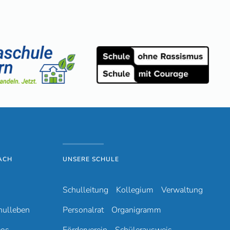
ACH
UNSERE SCHULE
Schulleitung
Kollegium
Verwaltung
hulleben
Personalrat
Organigramm
eos
Förderverein
Schülerausweis