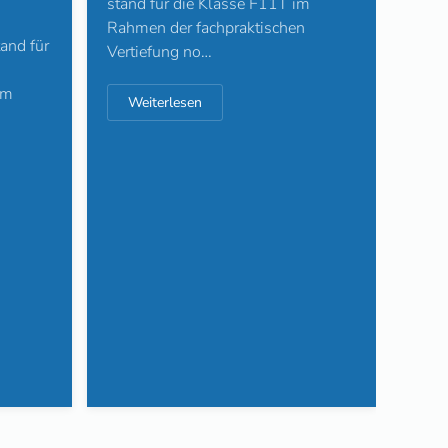
stand für die Klasse F11T im
Facho
Rahmen der fachpraktischen
and für
Kulin
Vertiefung no…
demo
im
mehr
Weiterlesen
hat d
We