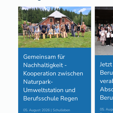
Gemeinsam für
Jetzt
Nachhaltigkeit -
Beru
Kooperation zwischen
vera
Naturpark-
Abso
Umweltstation und
Beru
Berufsschule Regen
05. Aug
05. August 2026 | Schulleben