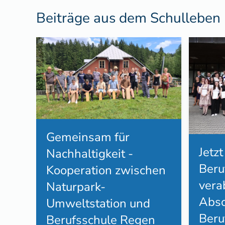
Beiträge aus dem Schulleben
Gemeinsam für
Jetzt
Nachhaltigkeit -
Beru
Kooperation zwischen
vera
Naturpark-
Abso
Umweltstation und
Beru
Berufsschule Regen