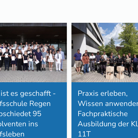
Praxis erleben,
 ist es geschafft -
Wissen anwenden
fsschule Regen
Fachpraktische
bschiedet 95
Ausbildung der K
lventen ins
11T
fsleben