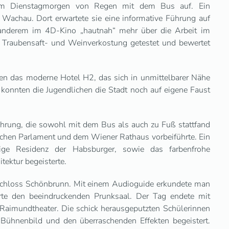
r am Dienstagmorgen von Regen mit dem Bus auf. Ein
Wachau. Dort erwartete sie eine informative Führung auf
anderem im 4D-Kino „hautnah“ mehr über die Arbeit im
r Traubensaft- und Weinverkostung getestet und bewertet
en das moderne Hotel H2, das sich in unmittelbarer Nähe
onnten die Jugendlichen die Stadt noch auf eigene Faust
ührung, die sowohl mit dem Bus als auch zu Fuß stattfand
chen Parlament und dem Wiener Rathaus vorbeiführte. Ein
ige Residenz der Habsburger, sowie das farbenfrohe
tektur begeisterte.
Schloss Schönbrunn. Mit einem Audioguide erkundete man
rte den beeindruckenden Prunksaal. Der Tag endete mit
aimundtheater. Die schick herausgeputzten Schülerinnen
Bühnenbild und den überraschenden Effekten begeistert.