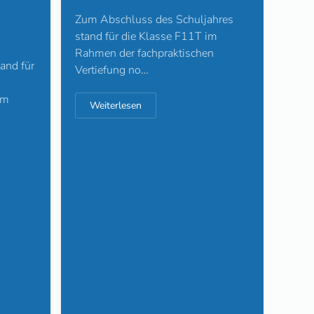
Zum Abschluss des Schuljahres
01. A
stand für die Klasse F11T im
Facho
Rahmen der fachpraktischen
and für
Kulin
Vertiefung no…
demo
im
mehr
Weiterlesen
hat d
We