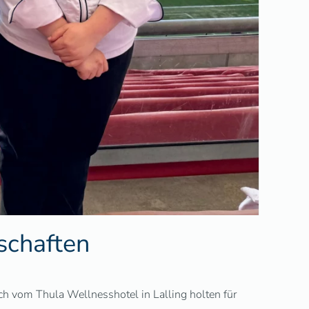
schaften
h vom Thula Wellnesshotel in Lalling holten für