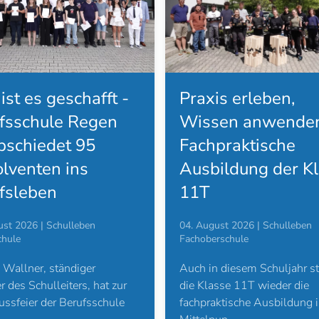
is erleben,
Betriebsbesichtig
en anwenden –
der Dampfbierbra
praktische
Zwiesel
ildung der Klasse
04. August 2026 | Schulleben
Fachoberschule
Zum Abschluss des Schulja
ust 2026 | Schulleben
stand für die Klasse F11T i
rschule
Rahmen der fachpraktische
 diesem Schuljahr stand für
Vertiefung no…
sse 11T wieder die
ktische Ausbildung im
Weiterlesen