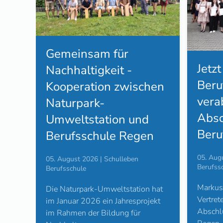
Prax
Jetzt ist es geschafft -
Wiss
Berufsschule Regen
hen
Fach
verabschiedet 95
Ausb
Absolventen ins
11T
Berufsleben
n
04. Aug
05. August 2026 | Schulleben
Fachobe
Berufsschule
Auch in
Markus Wallner, ständiger
 hat
die Kla
Vertreter des Schulleiters, hat zur
ekt
fachpra
Abschlussfeier der Berufsschule