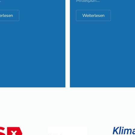
pun…
erlesen