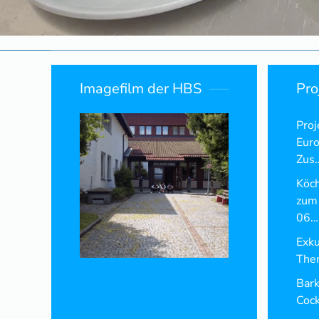
Imagefilm der HBS
Pro
Proj
Euro
Zus
Köch
zum
06…
Exku
The
Bark
Cock