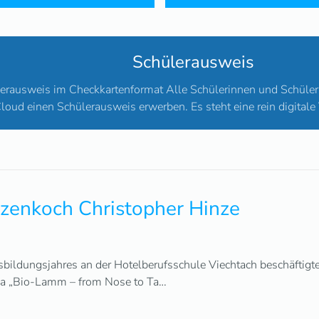
Schülerausweis
lerausweis im Checkkartenformat Alle Schülerinnen und Schüler k
loud einen Schülerausweis erwerben. Es steht eine rein digitale
tzenkoch Christopher Hinze
ildungsjahres an der Hotelberufsschule Viechtach beschäftigte
a „Bio-Lamm – from Nose to Ta…