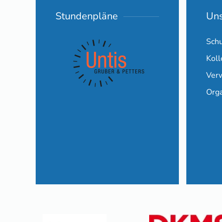
Stundenpläne
Uns
Schu
Kol
Ver
Org