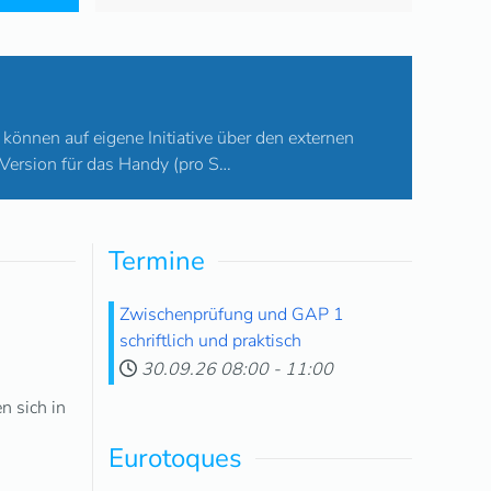
önnen auf eigene Initiative über den externen
 Version für das Handy (pro S…
Termine
Fachbuchautoren an der 
Zwischenprüfung und GAP 1
schriftlich und praktisch
20. März 2026
|
Schulleben Hotelberufsschule
30.09.26
08:00
-
11:00
n sich in
PNP vom 20.03.2026
Eurotoques
Weiterlesen...