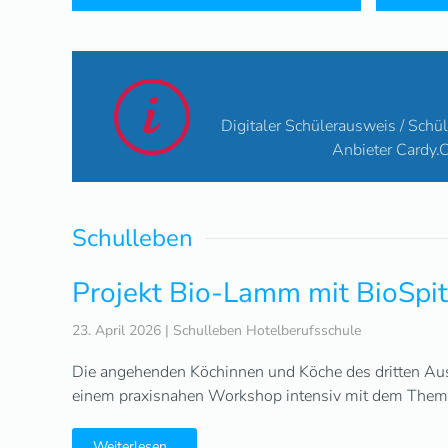
Digitaler Schülerausweis / Schü
Anbieter Cardy.C
Schulleben
Projekt Bio-Lamm mit BioSpi
23. April 2026
|
Schulleben Hotelberufsschule
Die angehenden Köchinnen und Köche des dritten Ausb
einem praxisnahen Workshop intensiv mit dem Them
Weiterlesen...