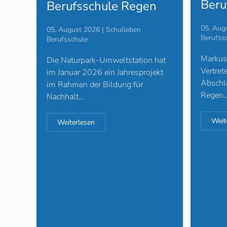
Beru
Berufsschule Regen
05. Aug
05. August 2026 | Schulleben
Berufss
Berufsschule
Markus 
Die Naturpark-Umweltstation hat
Vertret
im Januar 2026 ein Jahresprojekt
Abschlu
im Rahmen der Bildung für
Regen
Nachhalt…
Weit
Weiterlesen