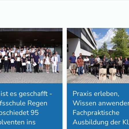
Praxis erleben,
 ist es geschafft -
Wissen anwenden
fsschule Regen
Fachpraktische
bschiedet 95
Ausbildung der K
lventen ins