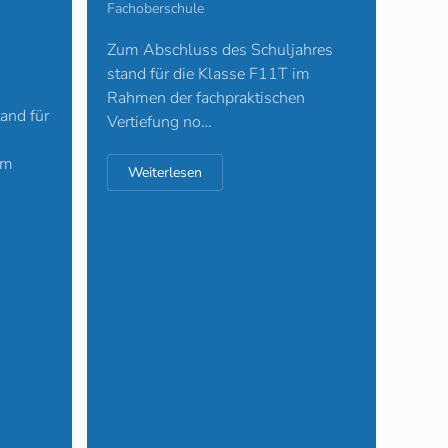
PNP
Fachoberschule
Zum Abschluss des Schuljahres
01. A
stand für die Klasse F11T im
Facho
Rahmen der fachpraktischen
and für
Kulin
Vertiefung no…
demo
im
mehr
Weiterlesen
hat d
We