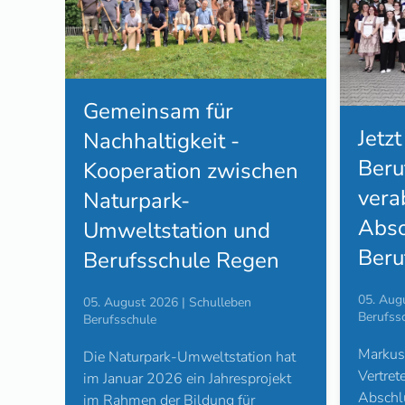
Gemeinsam für
Jetzt
Nachhaltigkeit -
Beru
Kooperation zwischen
vera
Naturpark-
Abso
Umweltstation und
Beru
Berufsschule Regen
05. Aug
05. August 2026 | Schulleben
Berufss
Berufsschule
Markus 
Die Naturpark-Umweltstation hat
Vertret
im Januar 2026 ein Jahresprojekt
Abschlu
im Rahmen der Bildung für