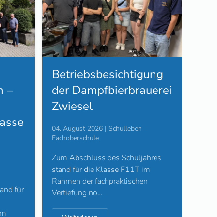
Betriebsbesichtigung
Mit
 –
der Dampfbierbrauerei
Dem
Zwiesel
FOS
lasse
Dem
04. August 2026 | Schulleben
PNP
Fachoberschule
Zum Abschluss des Schuljahres
01. A
stand für die Klasse F11T im
Facho
Rahmen der fachpraktischen
and für
Kulin
Vertiefung no…
demo
im
mehr