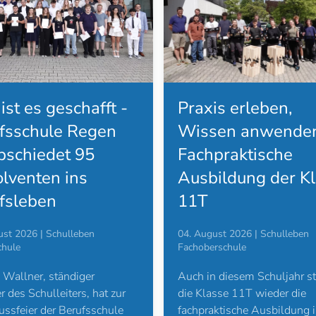
Praxis erleben,
 ist es geschafft -
Wissen anwenden
fsschule Regen
Fachpraktische
bschiedet 95
Ausbildung der K
lventen ins
11T
fsleben
04. August 2026 | Schulleben
ust 2026 | Schulleben
Fachoberschule
chule
Auch in diesem Schuljahr st
Wallner, ständiger
die Klasse 11T wieder die
er des Schulleiters, hat zur
fachpraktische Ausbildung 
ssfeier der Berufsschule