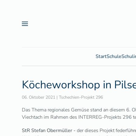
Zum Hauptinhalt springen
Start
Schule
Schuli
Köcheworkshop in Pil
06. Oktober 2021
|
Tschechien-Projekt 296
Das Thema regionales Gemüse stand an diesem 6. Ok
Viechtach im Rahmen des INTERREG-Projekts 296 t
StR Stefan Obermüller -
der dieses Projekt federfüh