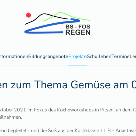
nformationen
Bildungsangebote
Projekte
Schulleben
Termine
Le
sen zum Thema Gemüse am 
tober 2021 im Fokus des Köcheworkshops in Pilsen, an dem fün
eilnahmen.
rend begleitet - und die SuS aus der Kochklasse 11 B -
Anastasia