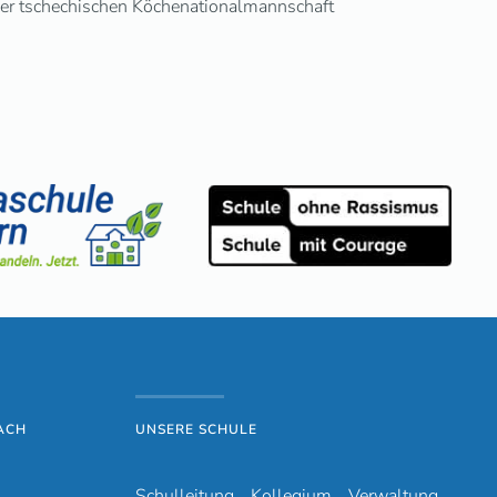
der tschechischen Köchenationalmannschaft
ACH
UNSERE SCHULE
Schulleitung
Kollegium
Verwaltung